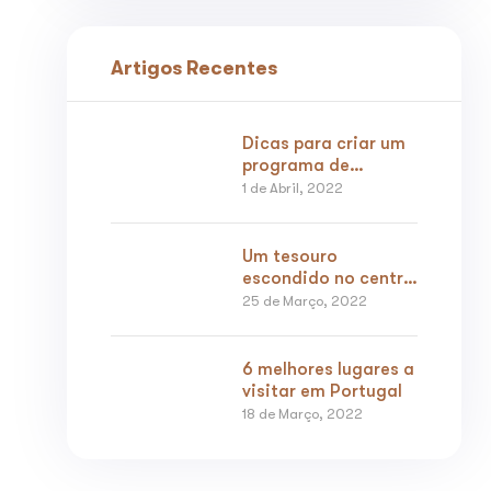
Artigos Recentes
Dicas para criar um
programa de
incentivo
1 de Abril, 2022
Um tesouro
escondido no centro
de Portugal –
25 de Março, 2022
Aldeias de Xisto
6 melhores lugares a
visitar em Portugal
18 de Março, 2022