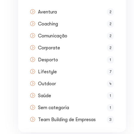
Aventura
2
Coaching
2
Comunicação
2
Corporate
2
Desporto
1
Lifestyle
7
Outdoor
4
Saúde
1
Sem categoria
1
Team Building de Empresas
3