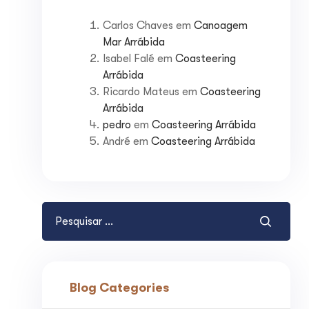
Carlos Chaves
em
Canoagem
Mar Arrábida
Isabel Falé
em
Coasteering
Arrábida
Ricardo Mateus
em
Coasteering
Arrábida
pedro
em
Coasteering Arrábida
André
em
Coasteering Arrábida
Pesquisar
por:
Blog Categories