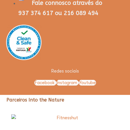
Fale connosco através do
937 374 617 ou 216 089 494
Redes sociais
Facebook
Instagram
Youtube
Parceiros Into the Nature