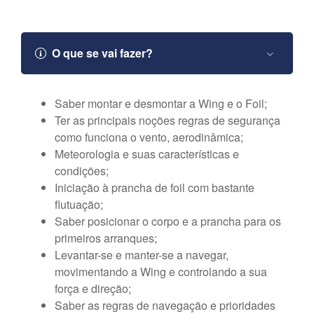
O que se vai fazer?
Saber montar e desmontar a
Wing
e o
Foil;
Ter as principais noções regras de segurança
como funciona o vento, aerodinâmica;
M
eteorologia e suas características e
condições;
Iniciação à prancha de
foil
com bastante
flutuação;
Saber posicionar o corpo e a prancha para os
primeiros arranques;
Levantar-se e manter-se a navegar,
movimentando a
Wing
e controlando a sua
força e
direção;
Saber as regras de navegação e prioridades