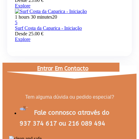
Desde
25.00
€
Explore
1 hours 30 minutes
20
5
Surf Costa da Caparica - Iniciação
Desde
25.00
€
Explore
Entrar Em Contacto
Tem alguma dúvida ou pedido especial?
Fale connosco através do
937 374 617 ou 216 089 494