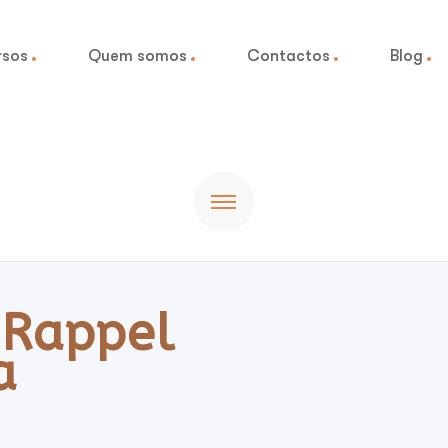
rsos
Quem somos
Contactos
Blog
o Rappel
a