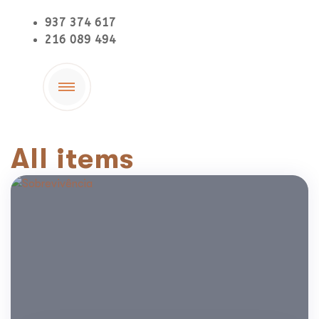
937 374 617
216 089 494
All items